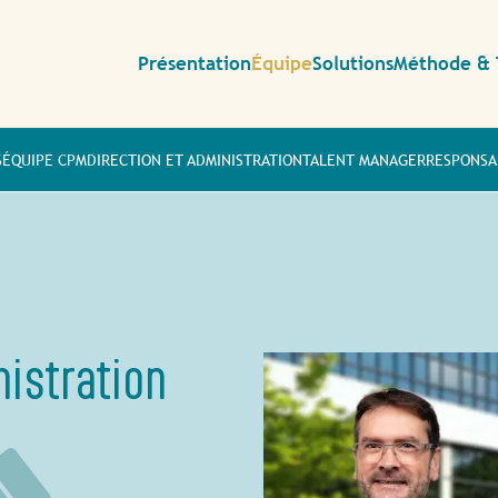
Présentation
Équipe
Solutions
Méthode & 
S
ÉQUIPE CPM
DIRECTION ET ADMINISTRATION
TALENT MANAGER
RESPONSA
nistration